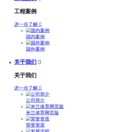
工程案例
进一步了解

国内案例
国外案例
关于我们

关于我们
进一步了解

公司简介
米兰体育网页版
荣誉资质