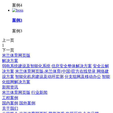
案例4
案例3
案例3
上一页
1
下一页
米兰体育网页版
解决方案
弱电系统建设及智能化系统
信息安全整体解决方案
安全云解
决方案
米兰体育网页版-米兰体育(中国)官方在线登录 网络建
设方案
智能化机房建设及动环监测
分支组网及移动办公
智能
化组网解决方案
新闻资讯
米兰体育网页版
行业新闻
工程案例
国内案例
国外案例
关于我们